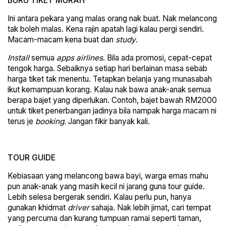
BURU TIKET MURAH
Ini antara pekara yang malas orang nak buat. Nak melancong
tak boleh malas. Kena rajin apatah lagi kalau pergi sendiri.
Macam-macam kena buat dan
study
.
Install
semua
apps airlines
. Bila ada promosi, cepat-cepat
tengok harga. Sebaiknya setiap hari berlainan masa sebab
harga tiket tak menentu. Tetapkan belanja yang munasabah
ikut kemampuan korang. Kalau nak bawa anak-anak semua
berapa bajet yang diperlukan. Contoh, bajet bawah RM2000
untuk tiket penerbangan jadinya bila nampak harga macam ni
terus je
booking.
Jangan fikir banyak kali.
TOUR GUIDE
Kebiasaan yang melancong bawa bayi, warga emas mahu
pun anak-anak yang masih kecil ni jarang guna tour guide.
Lebih selesa bergerak sendiri. Kalau perlu pun, hanya
gunakan khidmat
driver
sahaja. Nak lebih jimat, cari tempat
yang percuma dan kurang tumpuan ramai seperti taman,