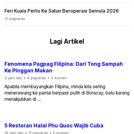
Feri Kuala Perlis Ke Satun Beroperasi Semula 2026
31 paparan
Lagi Artikel
Fenomena Pagpag Filipina: Dari Tong Sampah
Ke Pinggan Makan
3 jam lalu
•
4 paparan
•
0 komen
Apabila membayangkan Filipina, minda kita sering
menerawang ke pantai berpasir putih di Boracay, batu karang
menakjubkan di ...
5 Restoran Halal Phu Quoc Wajib Cuba
19 jam lalu
•
11 paparan
•
0 komen