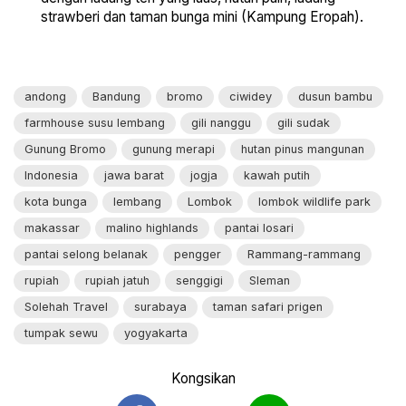
strawberi dan taman bunga mini (Kampung Eropah).
andong
Bandung
bromo
ciwidey
dusun bambu
farmhouse susu lembang
gili nanggu
gili sudak
Gunung Bromo
gunung merapi
hutan pinus mangunan
Indonesia
jawa barat
jogja
kawah putih
kota bunga
lembang
Lombok
lombok wildlife park
makassar
malino highlands
pantai losari
pantai selong belanak
pengger
Rammang-rammang
rupiah
rupiah jatuh
senggigi
Sleman
Solehah Travel
surabaya
taman safari prigen
tumpak sewu
yogyakarta
Kongsikan