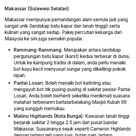
Makassar (Sulawesi Selatan)
Makassar mempunyai pemandangan alam semula jadi yang
sangat unik (landskap batu kapur dan tanah tinggi) serta
kulinari yang sangat sedap. Pakej percutian keluarga dari
Malaysia ke sini juga semakin popular.
Rammang-Rammang:
Merupakan antara landskap
pergunungan batu kapur (karst) kedua terbesar di dunia.
Untuk ke kampung tradisi di dalam, anda perlu menaiki
bot kayu kecil menyusuri sungai yang dikelilingi pokok
nipah.
Pantai Losari:
Boleh menaiki bot katinting atau
mengayuh bot itik pusing-pusing di sekitar pesisir Pantai
Losari. Anda boleh berhenti seketika menikmati suasana
matahari terbenanm berlatarbelakang Masjid Kubah 99
yang sungguh memukau.
Malino Highlands (Kota Bunga):
Kawasan tanah tinggi
berjarak sekitar 2 hingga 2.5 jam dari pusat bandar
Makassar. Suasananya sejuk seperti Cameron Highlands
dengan ladang teh yang luas, hutan pain, ladang