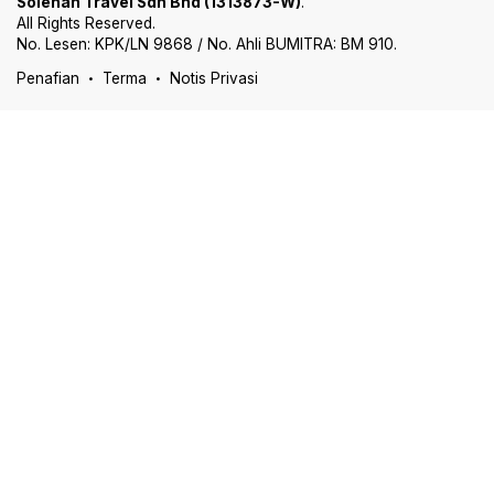
Solehah Travel Sdn Bhd (1313873-W)
.
All Rights Reserved.
No. Lesen: KPK/LN 9868 / No. Ahli BUMITRA: BM 910.
Penafian
Terma
Notis Privasi
•
•