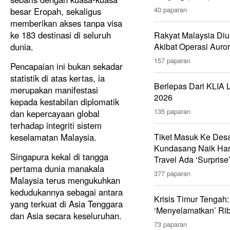
40 paparan
besar Eropah, sekaligus
memberikan akses tanpa visa
ke 183 destinasi di seluruh
Rakyat Malaysia Diu
dunia.
Akibat Operasi Auro
157 paparan
Pencapaian ini bukan sekadar
statistik di atas kertas, ia
Berlepas Dari KLIA 
merupakan manifestasi
2026
kepada kestabilan diplomatik
135 paparan
dan kepercayaan global
terhadap integriti sistem
keselamatan Malaysia.
Tiket Masuk Ke Desa
Kundasang Naik Har
Singapura kekal di tangga
Travel Ada ‘surprise
pertama dunia manakala
377 paparan
Malaysia terus mengukuhkan
kedudukannya sebagai antara
Krisis Timur Tengah
yang terkuat di Asia Tenggara
‘Menyelamatkan’ Ri
dan Asia secara keseluruhan.
73 paparan