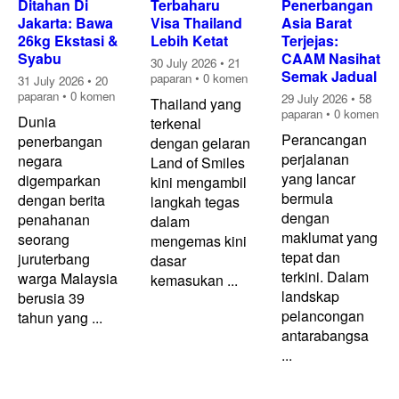
Ditahan Di
Terbaharu
Penerbangan
Jakarta: Bawa
Visa Thailand
Asia Barat
26kg Ekstasi &
Lebih Ketat
Terjejas:
Syabu
CAAM Nasihat
30 July 2026
•
21
Semak Jadual
paparan
•
0 komen
31 July 2026
•
20
paparan
•
0 komen
29 July 2026
•
58
Thailand yang
paparan
•
0 komen
Dunia
terkenal
Perancangan
penerbangan
dengan gelaran
perjalanan
negara
Land of Smiles
yang lancar
digemparkan
kini mengambil
bermula
dengan berita
langkah tegas
dengan
penahanan
dalam
maklumat yang
seorang
mengemas kini
tepat dan
juruterbang
dasar
terkini. Dalam
warga Malaysia
kemasukan ...
landskap
berusia 39
pelancongan
tahun yang ...
antarabangsa
...