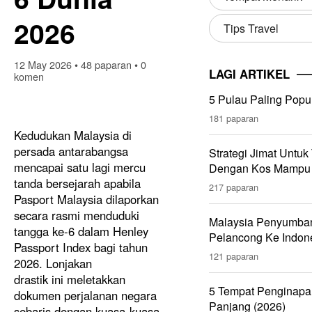
2026
Tips Travel
12 May 2026
•
48 paparan
•
0
LAGI ARTIKEL
komen
5 Pulau Paling Popu
181 paparan
Kedudukan Malaysia di
persada antarabangsa
Strategi Jimat Untuk
mencapai satu lagi mercu
Dengan Kos Mampu 
tanda bersejarah apabila
217 paparan
Pasport Malaysia dilaporkan
secara rasmi menduduki
Malaysia Penyumban
tangga ke-6 dalam Henley
Pelancong Ke Indon
Passport Index bagi tahun
121 paparan
2026. Lonjakan
drastik ini meletakkan
5 Tempat Penginapa
dokumen perjalanan negara
Panjang (2026)
sebaris dengan kuasa-kuasa