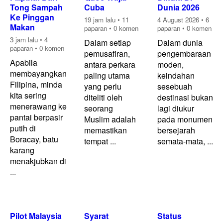
Tong Sampah
Cuba
Dunia 2026
Ke Pinggan
19 jam lalu
•
11
4 August 2026
•
6
Makan
paparan
•
0 komen
paparan
•
0 komen
3 jam lalu
•
4
Dalam setiap
Dalam dunia
paparan
•
0 komen
pemusafiran,
pengembaraan
Apabila
antara perkara
moden,
membayangkan
paling utama
keindahan
Filipina, minda
yang perlu
sesebuah
kita sering
diteliti oleh
destinasi bukan
menerawang ke
seorang
lagi diukur
pantai berpasir
Muslim adalah
pada monumen
putih di
memastikan
bersejarah
Boracay, batu
tempat ...
semata-mata, ...
karang
menakjubkan di
...
Pilot Malaysia
Syarat
Status