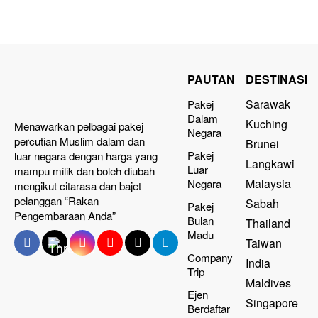
PAUTAN
DESTINASI
Sarawak
Pakej
Dalam
Kuching
Menawarkan pelbagai pakej
Negara
percutian Muslim dalam dan
Brunei
Pakej
luar negara dengan harga yang
Langkawi
Luar
mampu milik dan boleh diubah
Malaysia
Negara
mengikut citarasa dan bajet
pelanggan “Rakan
Sabah
Pakej
Pengembaraan Anda”
Bulan
Thailand
Madu
Taiwan
Company
India
Trip
Maldives
Ejen
Singapore
Berdaftar