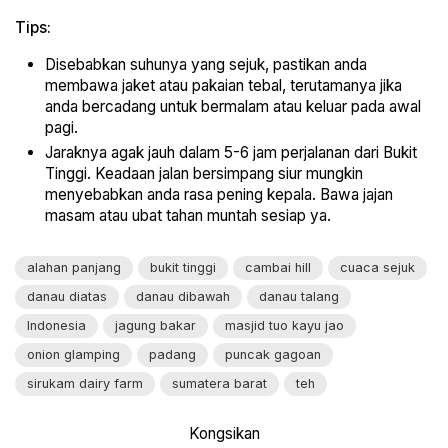
Tips:
Disebabkan suhunya yang sejuk, pastikan anda
membawa jaket atau pakaian tebal, terutamanya jika
anda bercadang untuk bermalam atau keluar pada awal
pagi.
Jaraknya agak jauh dalam 5-6 jam perjalanan dari Bukit
Tinggi. Keadaan jalan bersimpang siur mungkin
menyebabkan anda rasa pening kepala. Bawa jajan
masam atau ubat tahan muntah sesiap ya.
alahan panjang
bukit tinggi
cambai hill
cuaca sejuk
danau diatas
danau dibawah
danau talang
Indonesia
jagung bakar
masjid tuo kayu jao
onion glamping
padang
puncak gagoan
sirukam dairy farm
sumatera barat
teh
Kongsikan