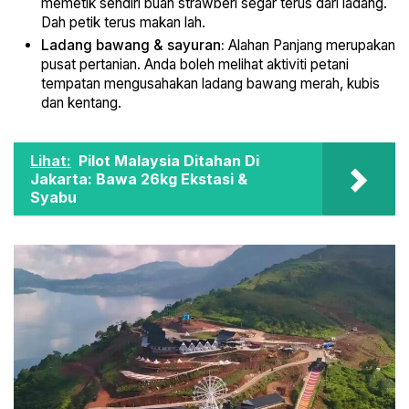
memetik sendiri buah strawberi segar terus dari ladang.
Dah petik terus makan lah.
Ladang bawang & sayuran:
Alahan Panjang merupakan
pusat pertanian. Anda boleh melihat aktiviti petani
tempatan mengusahakan ladang bawang merah, kubis
dan kentang.
Lihat:
Pilot Malaysia Ditahan Di
Jakarta: Bawa 26kg Ekstasi &
Syabu