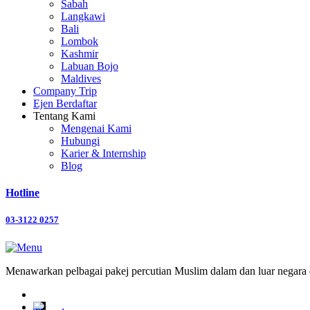
Sabah
Langkawi
Bali
Lombok
Kashmir
Labuan Bojo
Maldives
Company Trip
Ejen Berdaftar
Tentang Kami
Mengenai Kami
Hubungi
Karier & Internship
Blog
Hotline
03-3122 0257
Menawarkan pelbagai pakej percutian Muslim dalam dan luar negara