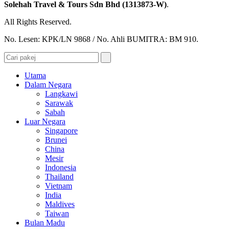
Solehah Travel & Tours Sdn Bhd (1313873-W)
.
All Rights Reserved.
No. Lesen: KPK/LN 9868 / No. Ahli BUMITRA: BM 910.
Utama
Dalam Negara
Langkawi
Sarawak
Sabah
Luar Negara
Singapore
Brunei
China
Mesir
Indonesia
Thailand
Vietnam
India
Maldives
Taiwan
Bulan Madu