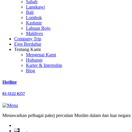
Sabah
Langkawi
Bali
Lombok
Kashmir
Labuan Bojo
Maldives
Company Trip
Ejen Berdaftar
Tentang Kami
Mengenai Kami
Hubungi
Karier & Internship
Blog
Hotline
03-3122 0257
Menawarkan pelbagai pakej percutian Muslim dalam dan luar negara