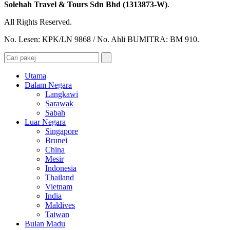
Solehah Travel & Tours Sdn Bhd (1313873-W)
.
All Rights Reserved.
No. Lesen: KPK/LN 9868 / No. Ahli BUMITRA: BM 910.
Utama
Dalam Negara
Langkawi
Sarawak
Sabah
Luar Negara
Singapore
Brunei
China
Mesir
Indonesia
Thailand
Vietnam
India
Maldives
Taiwan
Bulan Madu