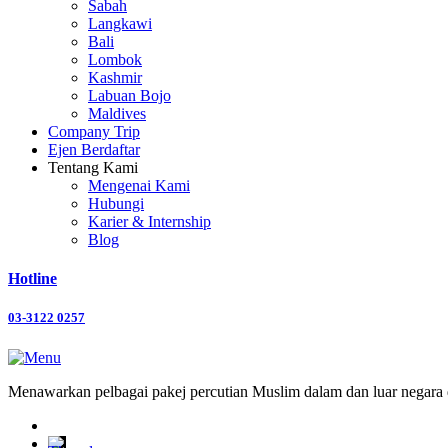
Sabah
Langkawi
Bali
Lombok
Kashmir
Labuan Bojo
Maldives
Company Trip
Ejen Berdaftar
Tentang Kami
Mengenai Kami
Hubungi
Karier & Internship
Blog
Hotline
03-3122 0257
Menawarkan pelbagai pakej percutian Muslim dalam dan luar negara