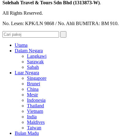
Solehah Travel & Tours Sdn Bhd (1313873-W)
.
All Rights Reserved.
No. Lesen: KPK/LN 9868 / No. Ahli BUMITRA: BM 910.
Utama
Dalam Negara
Langkawi
Sarawak
Sabah
Luar Negara
Singapore
Brunei
China
Mesir
Indonesia
Thailand
Vietnam
India
Maldives
Taiwan
Bulan Madu