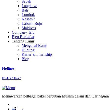
Sabah
Langkawi
Bali
Lombok
Kashmir
Labuan Bojo
Maldives
Company Trip
Ejen Berdaftar
Tentang Kami
Mengenai Kami
Hubungi
Karier & Internship
Blog
Hotline
03-3122 0257
Menawarkan pelbagai pakej percutian Muslim dalam dan luar negara