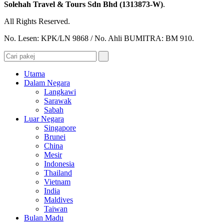
Solehah Travel & Tours Sdn Bhd (1313873-W)
.
All Rights Reserved.
No. Lesen: KPK/LN 9868 / No. Ahli BUMITRA: BM 910.
Utama
Dalam Negara
Langkawi
Sarawak
Sabah
Luar Negara
Singapore
Brunei
China
Mesir
Indonesia
Thailand
Vietnam
India
Maldives
Taiwan
Bulan Madu