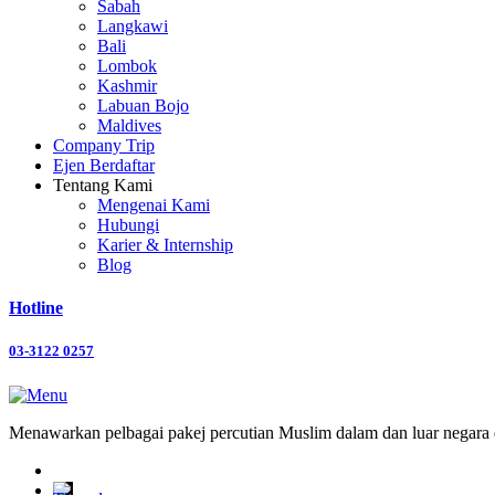
Sabah
Langkawi
Bali
Lombok
Kashmir
Labuan Bojo
Maldives
Company Trip
Ejen Berdaftar
Tentang Kami
Mengenai Kami
Hubungi
Karier & Internship
Blog
Hotline
03-3122 0257
Menawarkan pelbagai pakej percutian Muslim dalam dan luar negara