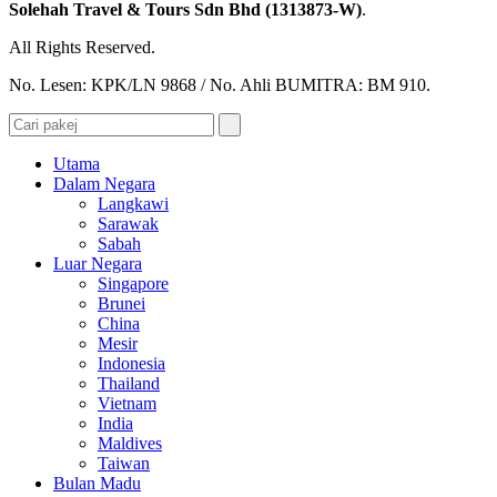
Solehah Travel & Tours Sdn Bhd (1313873-W)
.
All Rights Reserved.
No. Lesen: KPK/LN 9868 / No. Ahli BUMITRA: BM 910.
Utama
Dalam Negara
Langkawi
Sarawak
Sabah
Luar Negara
Singapore
Brunei
China
Mesir
Indonesia
Thailand
Vietnam
India
Maldives
Taiwan
Bulan Madu