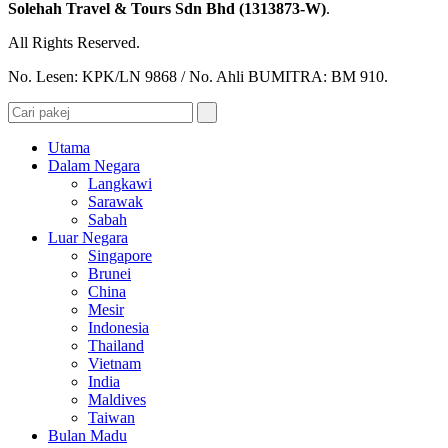
Solehah Travel & Tours Sdn Bhd (1313873-W)
.
All Rights Reserved.
No. Lesen: KPK/LN 9868 / No. Ahli BUMITRA: BM 910.
Utama
Dalam Negara
Langkawi
Sarawak
Sabah
Luar Negara
Singapore
Brunei
China
Mesir
Indonesia
Thailand
Vietnam
India
Maldives
Taiwan
Bulan Madu