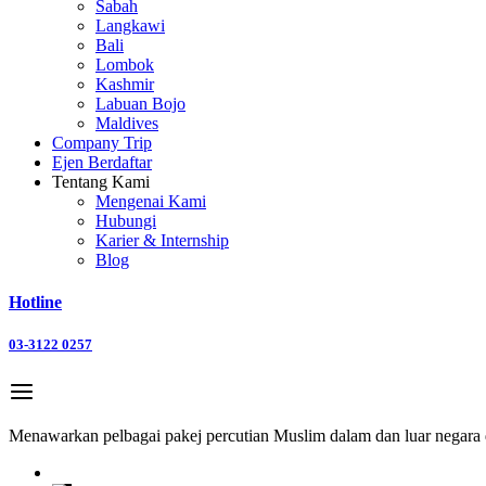
Sabah
Langkawi
Bali
Lombok
Kashmir
Labuan Bojo
Maldives
Company Trip
Ejen Berdaftar
Tentang Kami
Mengenai Kami
Hubungi
Karier & Internship
Blog
Hotline
03-3122 0257
Menawarkan pelbagai pakej percutian Muslim dalam dan luar negara