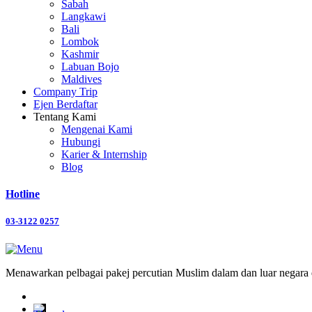
Sabah
Langkawi
Bali
Lombok
Kashmir
Labuan Bojo
Maldives
Company Trip
Ejen Berdaftar
Tentang Kami
Mengenai Kami
Hubungi
Karier & Internship
Blog
Hotline
03-3122 0257
Menawarkan pelbagai pakej percutian Muslim dalam dan luar negara