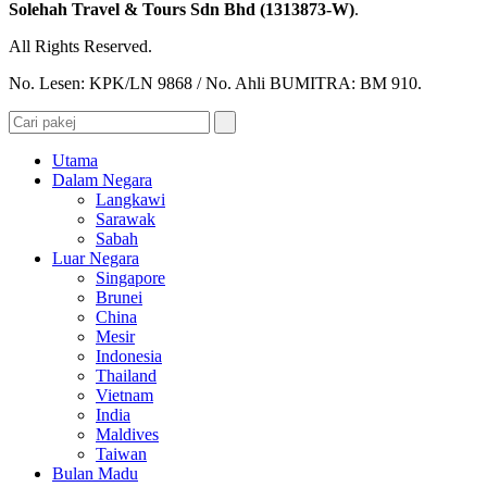
Solehah Travel & Tours Sdn Bhd (1313873-W)
.
All Rights Reserved.
No. Lesen: KPK/LN 9868 / No. Ahli BUMITRA: BM 910.
Utama
Dalam Negara
Langkawi
Sarawak
Sabah
Luar Negara
Singapore
Brunei
China
Mesir
Indonesia
Thailand
Vietnam
India
Maldives
Taiwan
Bulan Madu