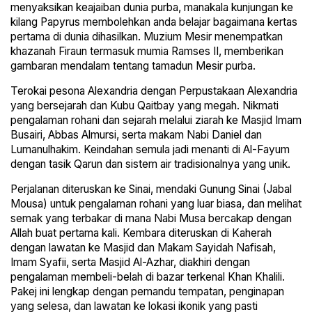
menyaksikan keajaiban dunia purba, manakala kunjungan ke
kilang Papyrus membolehkan anda belajar bagaimana kertas
pertama di dunia dihasilkan. Muzium Mesir menempatkan
khazanah Firaun termasuk mumia Ramses II, memberikan
gambaran mendalam tentang tamadun Mesir purba.
Terokai pesona Alexandria dengan Perpustakaan Alexandria
yang bersejarah dan Kubu Qaitbay yang megah. Nikmati
pengalaman rohani dan sejarah melalui ziarah ke Masjid Imam
Busairi, Abbas Almursi, serta makam Nabi Daniel dan
Lumanulhakim. Keindahan semula jadi menanti di Al-Fayum
dengan tasik Qarun dan sistem air tradisionalnya yang unik.
Perjalanan diteruskan ke Sinai, mendaki Gunung Sinai (Jabal
Mousa) untuk pengalaman rohani yang luar biasa, dan melihat
semak yang terbakar di mana Nabi Musa bercakap dengan
Allah buat pertama kali. Kembara diteruskan di Kaherah
dengan lawatan ke Masjid dan Makam Sayidah Nafisah,
Imam Syafii, serta Masjid Al-Azhar, diakhiri dengan
pengalaman membeli-belah di bazar terkenal Khan Khalili.
Pakej ini lengkap dengan pemandu tempatan, penginapan
yang selesa, dan lawatan ke lokasi ikonik yang pasti