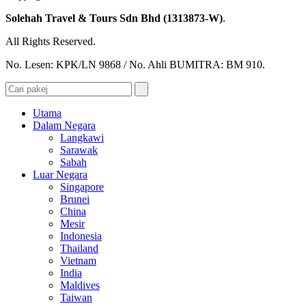
Solehah Travel & Tours Sdn Bhd (1313873-W)
.
All Rights Reserved.
No. Lesen: KPK/LN 9868 / No. Ahli BUMITRA: BM 910.
Utama
Dalam Negara
Langkawi
Sarawak
Sabah
Luar Negara
Singapore
Brunei
China
Mesir
Indonesia
Thailand
Vietnam
India
Maldives
Taiwan