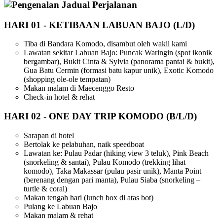
Jadual Perjalanan
HARI 01
-
KETIBAAN LABUAN BAJO (L/D)
Tiba di Bandara Komodo, disambut oleh wakil kami
Lawatan sekitar Labuan Bajo: Puncak Waringin (spot ikonik
bergambar), Bukit Cinta & Sylvia (panorama pantai & bukit),
Gua Batu Cermin (formasi batu kapur unik), Exotic Komodo
(shopping ole-ole tempatan)
Makan malam di Maecenggo Resto
Check-in hotel & rehat
HARI 02
-
ONE DAY TRIP KOMODO (B/L/D)
Sarapan di hotel
Bertolak ke pelabuhan, naik speedboat
Lawatan ke: Pulau Padar (hiking view 3 teluk), Pink Beach
(snorkeling & santai), Pulau Komodo (trekking lihat
komodo), Taka Makassar (pulau pasir unik), Manta Point
(berenang dengan pari manta), Pulau Siaba (snorkeling –
turtle & coral)
Makan tengah hari (lunch box di atas bot)
Pulang ke Labuan Bajo
Makan malam & rehat