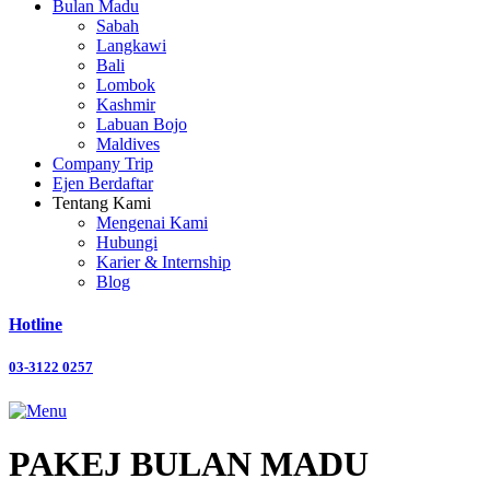
Bulan Madu
Sabah
Langkawi
Bali
Lombok
Kashmir
Labuan Bojo
Maldives
Company Trip
Ejen Berdaftar
Tentang Kami
Mengenai Kami
Hubungi
Karier & Internship
Blog
Hotline
03-3122 0257
PAKEJ BULAN MADU